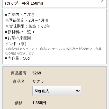
(カップ一杯分 150ml)
にブレンドした紅茶へ、ほのかに甘く華やかな大島桜の香
りをふわりと重ねました。
■ご案内・ご注意
暖かな春の日に満開に咲く桜の下にいるかのような、やわ
※季節限定・2月～4月頃
らかくも明るく、甘やかな香りの春にしか出会えない紅茶
※賞味期限：製造より2年
です。
■
原材料の一覧
■お茶の原産国
インド（茶）
※商品の改定などにより、商品パッケージの記載内容が上記内容と一部異
なる場合がございます。
■内容量／50g
商品番号
5269
商品名
サクラ
価格
1,380円