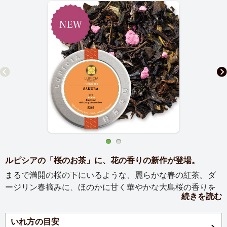
ルピシアの「桜のお茶」に、花の香りの新作が登場。
まるで満開の桜の下にいるような、麗らかな春の紅茶。ダ
ージリン春摘みに、ほのかに甘く華やかな大島桜の香りを
続きを読む
ふわりと重ね、春のひとときを優雅に彩ります。
いれ方の目安
若々しい青葉のような風味のダージリン春摘みをふんだん