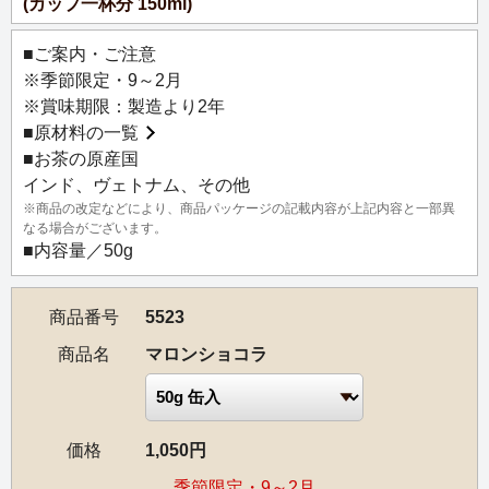
(カップ一杯分 150ml)
ラは渋皮がついたままの栗にほんの少し洋酒を加えたイメ
ージです。甘く香ばしい栗と洋酒の香りが程よく溶け合
■ご案内・ご注意
い、大人っぽく仕上がっています。ミルクティーにもおす
※季節限定・9～2月
すめです。
※賞味期限：製造より2年
■
原材料の一覧
■お茶の原産国
インド、ヴェトナム、その他
※商品の改定などにより、商品パッケージの記載内容が上記内容と一部異
なる場合がございます。
■内容量／50g
商品番号
5523
商品名
マロンショコラ
価格
1,050円
季節限定・9～2月