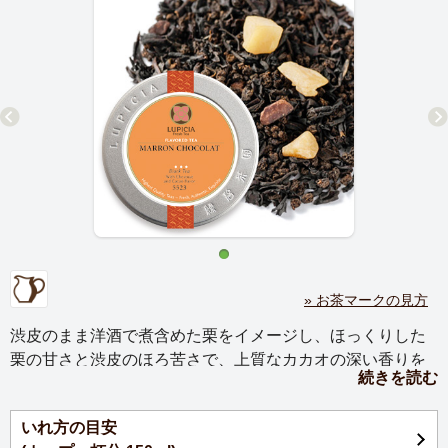
» お茶マークの見方
渋皮のまま洋酒で煮含めた栗をイメージし、ほっくりした
栗の甘さと渋皮のほろ苦さで、上質なカカオの深い香りを
続きを読む
引き立てました。リラックスタイムにおすすめです。
いれ方の目安
冬に人気の「栗」を素材として選びました。マロンショコ