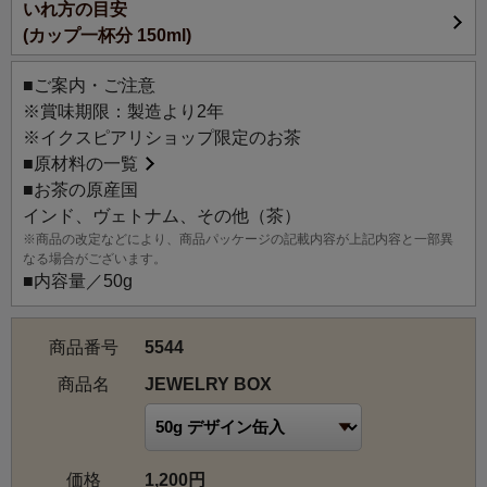
いれ方の目安
濃厚なホワイトチョコにほんのり香るラズベリー。甘く、
(カップ一杯分 150ml)
華やかな香りでストレートはもちろんミルクを加えてもお
いしくお召し上がりいただけます。
■ご案内・ご注意
「宝石箱」のイメージから、ピンクの花びらやヒースフラ
※賞味期限：製造より2年
ワー、金平糖を散りばめ、華やかでかわいらしい見た目
※イクスピアリショップ限定のお茶
に。
■
原材料の一覧
ギフトとしても様々なシーンでご利用いただけます。
■お茶の原産国
インド、ヴェトナム、その他（茶）
※商品の改定などにより、商品パッケージの記載内容が上記内容と一部異
なる場合がございます。
■内容量／50g
商品番号
5544
商品名
JEWELRY BOX
価格
1,200円