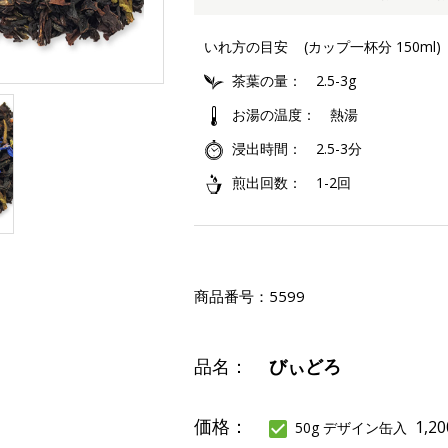
いれ方の目安
(カップ一杯分 150ml)
茶葉の量
2.5-3g
お湯の温度
熱湯
浸出時間
2.5-3分
煎出回数
1-2回
商品番号：
5599
品名：
びぃどろ
価格：
1,2
50g デザイン缶入