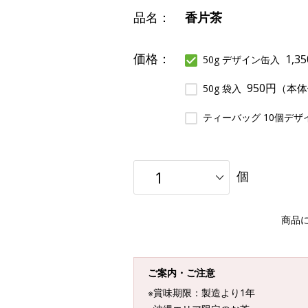
品名：
香片茶
価格：
1,3
50g デザイン缶入
950円
（本体
50g 袋入
ティーバッグ 10個デザ
個
商品
ご案内・ご注意
※賞味期限：製造より1年