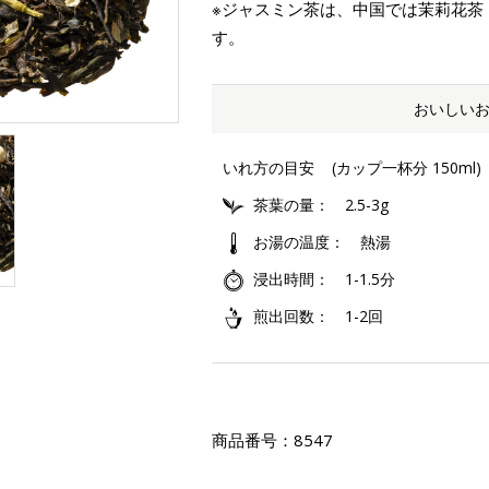
※ジャスミン茶は、中国では茉莉花茶
す。
おいしい
いれ方の目安
(カップ一杯分 150ml)
茶葉の量
2.5-3g
お湯の温度
熱湯
浸出時間
1-1.5分
煎出回数
1-2回
商品番号：
8547