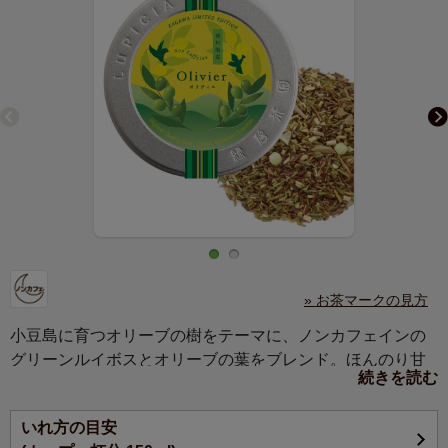
» お茶マークの見方
小豆島に育つオリーブの樹をテーマに、ノンカフェインの
グリーンルイボスとオリーブの葉をブレンド。ほんのり甘
続きを読む
いフルーツの香りものせました。
いれ方の目安
香川県の特産物であるオリーブをイメージしたノンカフェ