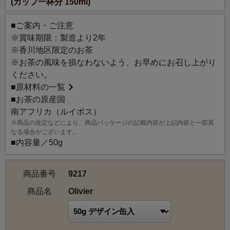
(カップ一杯分 150ml)
インのお茶です。グリーンルイボスと、オリーブの実や葉
の緑色をイメージしたフルーツの香りで、オリーブの木を
■ご案内・ご注意
表現しました。
※賞味期限：製造より2年
※香川地区限定のお茶
※お茶の風味を損なわないよう、お早めにお召し上がり
ください。
■
原材料の一覧
■お茶の原産国
南アフリカ（ルイボス）
※商品の改定などにより、商品パッケージの記載内容が上記内容と一部異
なる場合がございます。
■内容量／50g
商品番号
9217
商品名
Olivier