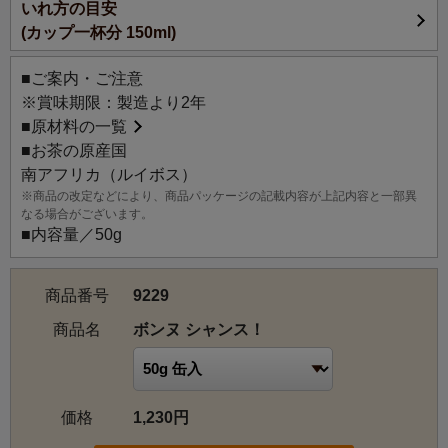
いれ方の目安
相手にも自分にも贈れるようなエール、幸運を呼び込むよ
(カップ一杯分 150ml)
う願いを込めて
『Bonne Chance !（フランス語で「グッドラック！幸運
■ご案内・ご注意
を！」という意味）』と名付けられました。
※賞味期限：製造より2年
ホットはもちろん、アイスティーでもおいしくお召し上が
■
原材料の一覧
りいただけます。
■お茶の原産国
お子様やカフェインを控えたい方、お休み前などにもおす
南アフリカ（ルイボス）
すめです。
※商品の改定などにより、商品パッケージの記載内容が上記内容と一部異
なる場合がございます。
■内容量／50g
商品番号
9229
商品名
ボンヌ シャンス！
価格
1,230円