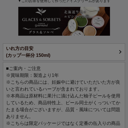
▼このお茶を使用して作ったアイスクリームがあります
黄金色の鮮やかな水色で気分も明るくなるbrillant(ブリヤ
ン）はフランス語で「輝く」の意味。
香りと味わいが濃厚な国産ゆずと、酸味の強いブラッドオ
レンジ、ジューシーな温州みかんの爽やかな国産柑橘類を
贅沢にブレンドしました。
香りのアクセントにすっきりとしたレモンマートルを加
え、心も体もリフレッシュできる爽やかな風味です。キリ
いれ方の目安
ッと冷やしたアイスティーがおすすめ。特に贅沢な水出し
(カップ一杯分 150ml)
アイスティーは、凝縮されたみずみずしくジューシーな果
物の恵みが体に沁みます。
■ご案内・ご注意
※賞味期限：製造より1年
※このフルーツティーには、お茶は一切入っておらず、ノ
※こちらの商品には、妊娠中に避けていただいた方が良
ンカフェインです。
いと言われているハーブが含まれております。
※本商品は原材料に果汁に漬け込んだ柚子ピールを使用
しているため、商品特性上、ピール同士がくっついてか
たまる場合がございますが、品質・風味については問題
ありません。
※こちらは限定パッケージではなく定番の缶入りの商品