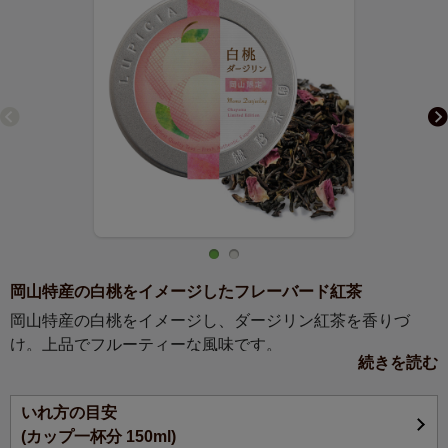
岡山特産の白桃をイメージしたフレーバード紅茶
岡山特産の白桃をイメージし、ダージリン紅茶を香りづ
け。上品でフルーティーな風味です。
続きを読む
ベースの茶葉は100％ダージリン紅茶を使用。ダージリンの
いれ方の目安
さわやかな味わいと白桃の上品な甘い香りが驚くほどにマ
(カップ一杯分 150ml)
ッチ。ホットはもちろん、夏の暑い時期にはアイスティー