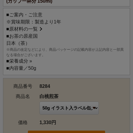
(カップ一杯分 150ml)
白桃煎茶：果汁あふれる新鮮な白桃を思わせる甘くみずみ
ずしい香りを、上質な日本の煎茶にまとわせました。爽や
■ご案内・ご注意
かな味わいは、アイスティーにもおすすめです。
※賞味期限：製造より1年
■
原材料の一覧
■お茶の原産国
日本（茶）
※商品の改定などにより、商品パッケージの記載内容が上記内容と一部異
なる場合がございます。
■
栄養成分 »
■内容量／50g
商品番号
8284
商品名
白桃煎茶
価格
1,330円