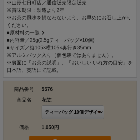
※山形七日町店／通信販売限定販売
山形名物、花笠まつりの華やかさをイメージした山形七日
※賞味期限：製造より2年
町店限定の紅茶のフレーバードティーです。
※お茶の風味を損なわないよう、お早めにお召し上がり
現地で有名な紅花やさくらんぼの香りなど、山形らしい要
ください。
素をいっぱいに詰め込みました。
■
原材料の一覧
ルイボスをブレンドすることで紅茶の角をとり、よりスム
■内容量／25g(2.5gティーバッグ×10個)
ースな飲み口に仕上げています。
■サイズ／縦105×横105×奥行き35mm
※アルミパック入り（個包装ではありません）。
花笠：甘酸っぱいさくらんぼの香りをギュッと詰め込ん
※裏面に「お茶の説明」、「おいしい いれ方の目安」を
だ、すっきりとした味わいの紅茶です。鮮やかな紅花やル
日本語、英語にて記載。
イボスティーが、華やかな彩りを添えています。
商品番号
5576
商品名
花笠
価格
1,050円