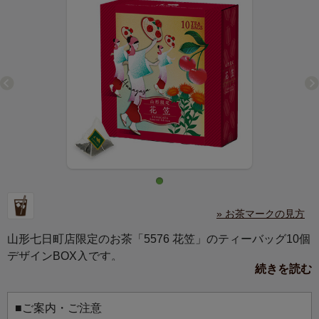
» お茶マークの見方
山形七日町店限定のお茶「5576 花笠」のティーバッグ10個
デザインBOX入です。
続きを読む
花笠まつりで踊る女性を上品に描きました。
みずみずしいさくらんぼと紅花をあしらった、モダンでフ
レッシュな印象のデザインです。
■ご案内・ご注意