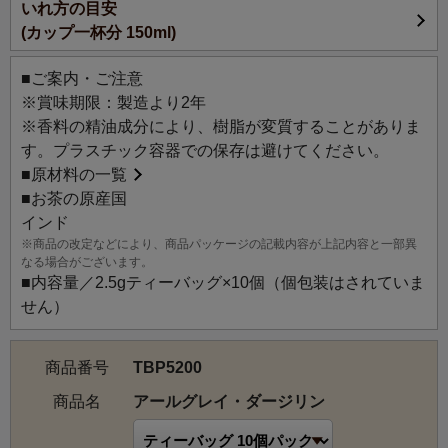
いれ方の目安
(カップ一杯分 150ml)
■ご案内・ご注意
※賞味期限：製造より2年
※香料の精油成分により、樹脂が変質することがありま
す。プラスチック容器での保存は避けてください。
■
原材料の一覧
■お茶の原産国
インド
※商品の改定などにより、商品パッケージの記載内容が上記内容と一部異
なる場合がございます。
■内容量／2.5gティーバッグ×10個（個包装はされていま
せん）
商品番号
TBP5200
商品名
アールグレイ・ダージリン