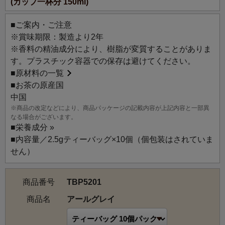
(カップ一杯分 150ml)
■ご案内・ご注意
※賞味期限：製造より2年
※香料の精油成分により、樹脂が変質することがありま
す。プラスチック容器での保存は避けてください。
■
原材料の一覧
■お茶の原産国
中国
※商品の改定などにより、商品パッケージの記載内容が上記内容と一部異
なる場合がございます。
■
栄養成分 »
■内容量／2.5gティーバッグ×10個（個包装はされていま
せん）
商品番号
TBP5201
商品名
アールグレイ