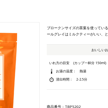
ブロークンサイズの茶葉を使ってい
ールグレイはミルクティーがいい、
おいしい
いれ方の目安
(カップ一杯分 150ml)
お湯の温度
熱湯
浸出時間
2-2.5分
商品番号：
TBP5202