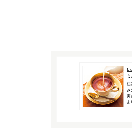
い
ミ
紅
み
実
よ