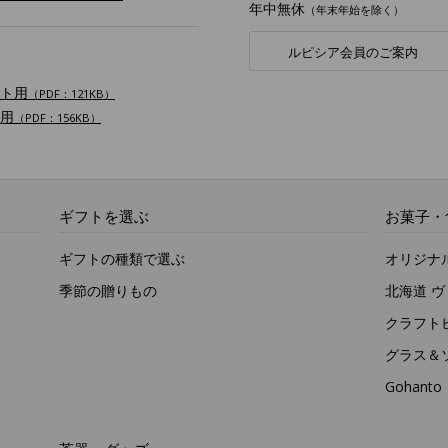
年中無休
（年末年始を除く）
ルピシア会員のご案内
ト用
（PDF：121KB）
用
（PDF：156KB）
ギフトを選ぶ
お菓子・
ギフトの種類で選ぶ
オリジナ
季節の贈りもの
北海道 
クラフト
グラス＆
Gohan