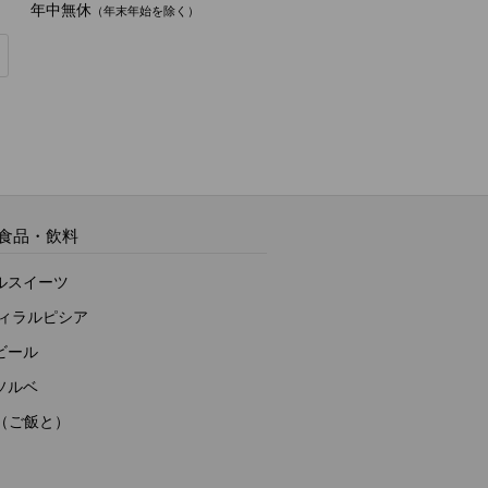
年中無休
（年末年始を除く）
食品・飲料
ルスイーツ
ヴィラルピシア
ビール
ソルベ
to（ご飯と）