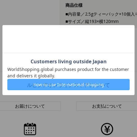
商品仕様
■内容量／2.5gティーバック×10個入
■サイズ／縦193×横120mm
ルピシアオンラインストアについて
お届けについて
お支払について