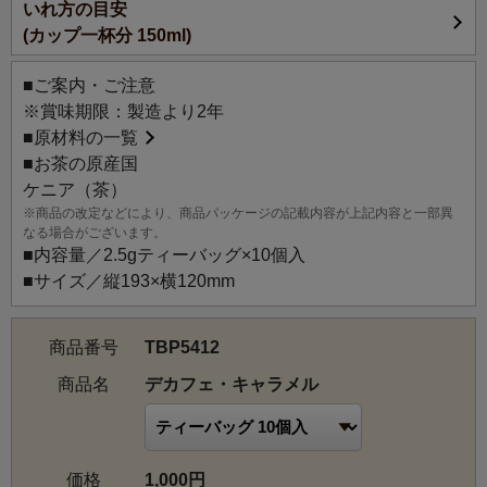
いれ方の目安
カフェインを抜いたCTCタイプの紅茶に、香ばしさとほろ
(カップ一杯分 150ml)
苦さを感じる「大人のキャラメル」をイメージした香りを
ブレンドしました。CTC製法ならではの紅茶のコクとキャ
■ご案内・ご注意
ラメルの香りが、ミルクティーによく合います。
※賞味期限：製造より2年
■
原材料の一覧
■お茶の原産国
ケニア（茶）
※商品の改定などにより、商品パッケージの記載内容が上記内容と一部異
なる場合がございます。
■内容量／2.5gティーバッグ×10個入
■サイズ／縦193×横120mm
商品番号
TBP5412
商品名
デカフェ・キャラメル
価格
1,000円