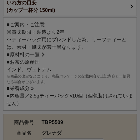
いれ方の目安
(カップ一杯分 150ml)
■ご案内・ご注意
※賞味期限：製造より2年
※ティーバッグ用にブレンドした為、リーフティーと
は、素材・風味が若干異なります。
■
原材料の一覧
■お茶の原産国
インド、ヴェトナム
※商品の改定などにより、商品パッケージの記載内容が上記内容と一部異
なる場合がございます。
■
栄養成分 »
■内容量／2.5gティーバッグ×10個（個包装はされていま
せん）
商品番号
TBP5509
商品名
グレナダ