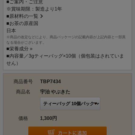
■ご案内・ご注意
※賞味期限：製造より1年
■
原材料の一覧
■お茶の原産国
日本
※商品の改定などにより、商品パッケージの記載内容が上記内容と一部異
なる場合がございます。
■
栄養成分 »
■内容量／3gティーバッグ×10個（個包装はされていま
せん）
商品番号
TBP7434
商品名
宇治 やぶきた
価格
1,300円