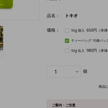
品名：
トキオ
価格：
650円
（本体
50g 袋入
ティーバッグ 10個パッ
980円
（本体
50g 缶入
個
商品
ご案内・ご注意