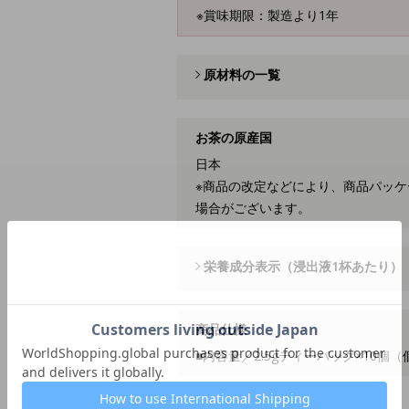
※賞味期限：製造より1年
原材料の一覧
お茶の原産国
日本
※商品の改定などにより、商品パッ
場合がございます。
栄養成分表示（浸出液1杯あたり）
商品仕様
■内容量／2.5gティーバッグ×10