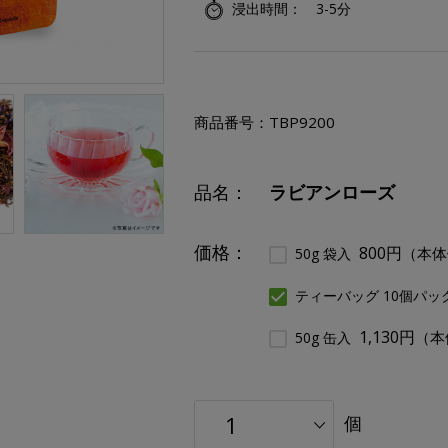
浸出時間
3-5分
商品番号：
TBP9200
品名：
ラビアンローズ
価格：
800円
（本体
50g 袋入
ティーバッグ 10個パッ
1,130円
（本
50g 缶入
個