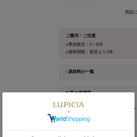
商品
ご案内・ご注意
※季節限定・5～8月
※賞味期限：製造より2年
原材料の一覧
お茶の原産国
南アフリカ
※商品の改定などにより、商品パッ
場合がございます。
栄養成分表示（浸出液1杯あたり）