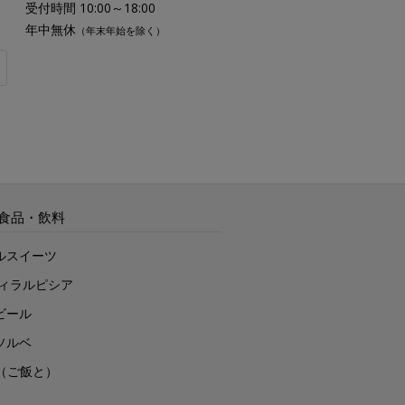
受付時間 10:00～18:00
年中無休
（年末年始を除く）
食品・飲料
ルスイーツ
ヴィラルピシア
ビール
ソルベ
to（ご飯と）