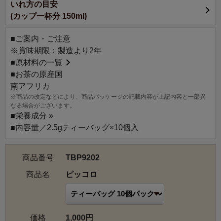
いれ方の目安
ルイボスにベリー、アプリコット、ハニーの香りをブレン
(カップ一杯分 150ml)
ドしました。濃厚で甘くフルーティーな香りはルイボスと
相性ぴったり。
■ご案内・ご注意
ノンカフェイン商品の中でも絶大な人気を誇る、ルピシア
※賞味期限：製造より2年
を代表するロングセラーのお茶です。
■
原材料の一覧
“カフェインがなく、お子様にもおすすめのお茶”という由来
■お茶の原産国
で「PICCOLO（イタリア語で小さいという意味）」と名付
南アフリカ
けられました。小さく可愛らしい黄色のあられがキュート
※商品の改定などにより、商品パッケージの記載内容が上記内容と一部異
にお茶を彩ります。
なる場合がございます。
カフェインを気にされる方へのギフトに特におすすめで
■
栄養成分 »
す。
■内容量／2.5gティーバッグ×10個入
商品番号
TBP9202
商品名
ピッコロ
価格
1,000円