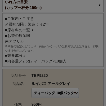
いれ方の目安
たくさんの人に愛される、アールグレイのルイボスです。
(カップ一杯分 150ml)
オフィスでも手軽にお楽しみいただけるティーバッグで
す。
■ご案内・ご注意
※パッケージ裏側にティーバッグのおすすめのいれ方を掲
※賞味期限：製造より2年
載しています。
■
原材料の一覧
■お茶の原産国
南アフリカ
※商品の改定などにより、商品パッケージの記載内容が上記内容と一部異
なる場合がございます。
■
栄養成分 »
■内容量／2.5gティーバッグ×10個入
商品番号
TBP9220
商品名
ルイボス アールグレイ
価格
950円