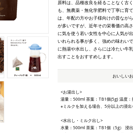
原料は、品種改良を経ることなく古
も、無農薬・無化学肥料で丁寧に育
は、年配の方やお子様向けの昔なが
が多いですが、近年その栄養価の高
に気を使う若い女性を中心に人気が
いれられる事が多く、強めの味わい
に熱湯や水出し、さらには冷たい牛
出すことをおすすめします。
おいしい
<お湯出し>
湯量：500ml 茶葉：TB1個(5g) 温度
※ミルクを加える場合、5分以上の浸出
<水出し・ミルク出し>
水量：500ml 茶葉：TB1個（5g）