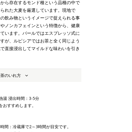
くから存在するモンド種という品種の中で
てられた大麦を厳選しています。現地で
らの飲み物というイメージで捉えられる事
さやノンカフェインという特徴から、健康
出ています。バールではエスプレッソ式に
ですが、ルピシアではお茶と全く同じよう
乳で直接浸出してマイルドな味わいを引き
お茶のいれ方
：熱湯 浸出時間：3-5分
をおすすめします。
 浸出時間：冷蔵庫で2～3時間が目安です。