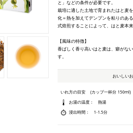
と」などの条件が必要です。
栽培に適した土地で育まれたはと麦を
化＝熱を加えてデンプンを粘りのある
式焙煎することによって、はと麦本
【風味の特徴】
香ばしく香り高いはと麦は、癖がな
す。
おいしい
いれ方の目安
(カップ一杯分 150ml)
お湯の温度
熱湯
浸出時間
1-1.5分