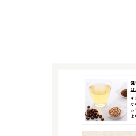
健
は
キ
か
ム
よ