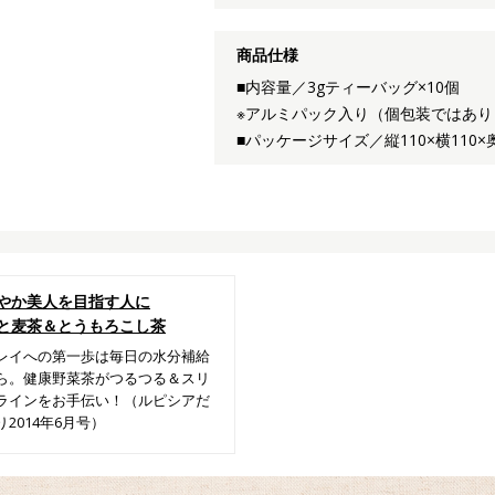
商品仕様
■内容量／3gティーバッグ×10個
※アルミパック入り（個包装ではあり
■パッケージサイズ／縦110×横110×
やか美人を目指す人に
と麦茶＆とうもろこし茶
レイへの第一歩は毎日の水分補給
ら。健康野菜茶がつるつる＆スリ
ラインをお手伝い！（ルピシアだ
り2014年6月号）