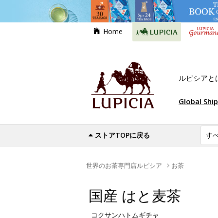
Home
ルピシアと
Global Shi
ストアTOPに戻る
世界のお茶専門店ルピシア
お茶
国産 はと麦茶
コクサンハトムギチャ