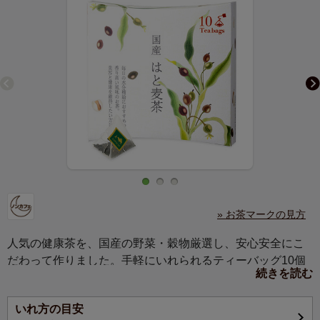
» お茶マークの見方
人気の健康茶を、国産の野菜・穀物厳選し、安心安全にこ
だわって作りました。手軽にいれられるティーバッグ10個
続きを読む
入です。温かい風合いの箱入で、贈りものにも最適です。
いれ方の目安
毎日の水分補給におすすめの、香り高い風味のお茶。美容