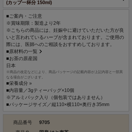
(カップ一杯分 150ml)
と健康を維持したい方に。
■ご案内・ご注意
【産地】
※賞味期限：製造より2年
富山
※こちらの商品には、妊娠中に避けていただいた方が良
いと言われているハーブが含まれております。ご使用の
【生産者のこだわり】
際には、医師へのご相談をおすすめしております。
良質なはと麦を作るためには「水が豊かであること」「肥
■
原材料の一覧
沃な土地であること」などの条件が必要です。
■お茶の原産国
栽培に適した土地で育まれたはと麦を圧力蒸しによって
日本
100％アルファー化(糊化＝熱を加えてデンプンを粘りのあ
※商品の改定などにより、商品パッケージの記載内容が上記内容と一部異
る状態にすること)させた後に、独特な直火式焙煎すること
なる場合がございます。
によって、はと麦本来の香ばしい風味を引き出していま
■
栄養成分 »
す。
■内容量／3gティーバッグ×10個
※アルミパック入り（個包装ではありません）
【風味の特徴】
■パッケージサイズ／縦110×横110×奥行き35mm
香ばしく香り高いはと麦は、癖がないため、すっきりとし
た飲みやすい風味です。
商品番号
9705