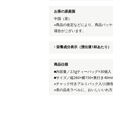
お茶の原産国
中国（茶）
※商品の改定などにより、商品パッ
場合がございます。
栄養成分表示（浸出液1杯あたり）
商品仕様
■内容量／2.5gティーバッグ×30個入
■サイズ／縦260×横150×奥行き40m
※チャック付きアルミパック入り(個
※表の品名ラベルに、おいしいいれ方