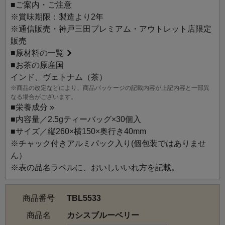
とした味わいのお茶にぴったり。
■ご案内・ご注意
※賞味期限：製造より2年
※通信販売・神戸三田プレミアム・アウトレット店限定
販売
■
原材料の一覧
■お茶の原産国
インド、ヴェトナム（茶）
※商品の改定などにより、商品パッケージの記載内容が上記内容と一部異
なる場合がございます。
■
栄養成分 »
■内容量／2.5gティーバッグ×30個入
■サイズ／縦260×横150×奥行き40mm
※チャック付きアルミパック入り(個包装ではありませ
ん）
※表の品名ラベルに、おいしいいれ方を記載。
商品番号
TBL5533
商品名
カシスブルーベリー