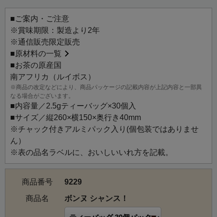
可愛らしくお茶を彩ります。
相手にも自分にも贈れるようなエール、幸運を呼び込むよ
■ご案内・ご注意
う願いを込めて
※賞味期限：製造より2年
『Bonne Chance !（フランス語で「グッドラック！幸運
※通信販売限定販売
を！」という意味）』と名付けられました。
■
原材料の一覧
ホットはもちろん、アイスティーでもおいしくお召し上が
■お茶の原産国
りいただけます。
南アフリカ（ルイボス）
お子様やカフェインを控えたい方、お休み前などにもおす
※商品の改定などにより、商品パッケージの記載内容が上記内容と一部異
なる場合がございます。
すめです。
■内容量／2.5gティーバッグ×30個入
■サイズ／縦260×横150×奥行き40mm
※チャック付きアルミパック入り(個包装ではありませ
ん）
※表の品名ラベルに、おいしいいれ方を記載。
商品番号
9229
商品名
ボンヌ シャンス！