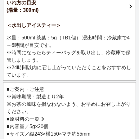
いれ方の目安
どなたでも手軽に紅茶を楽しんでいただけるよう、飽きの
(湯量：300ml)
こないおいしさを追求しました。
お食事やティータイムなど、シーンを選ばず、マグカップ
＜水出しアイスティー＞
でたっぷりお召し上がりいただけます。
シンプルで親しみやすいアースカラーのパッケージが、生
水量：500ml 茶葉：5g（TB1個） 浸出時間：冷蔵庫で4
活のあらゆるシーンにそっと寄り添い、おいしいお茶の香
～6時間が目安です。
りとともに癒やしの時間をお届けします。
※時間になったらティーバッグを取り出し、冷蔵庫で保
管しましょう。
「5151 毎日の紅茶 ダージリンブレンド」のティーバッグ
※24時間以内に召し上がっていただくことをおすすめし
20個スタンドパック入です。
ています。
ダージリンならではの豊かな香りと気品のある味わいはそ
のままに、より軽やかな飲み口になるようにブレンドしま
■ご案内・ご注意
した。
※賞味期限：製造より2年
水出しアイスティーにもおすすめです。
※お茶の風味を損なわないよう、お早めにお召し上がり
マグカップでたっぷり楽しめる、5gのティーバッグタイプ
ください。
でご用意しています。
■
原材料の一覧
■内容量／5g×20個
※チャック付きスタンドパック入。
■サイズ／縦243×横150×マチ約55mm
※マグカップ一杯＝約300mlの想定です。