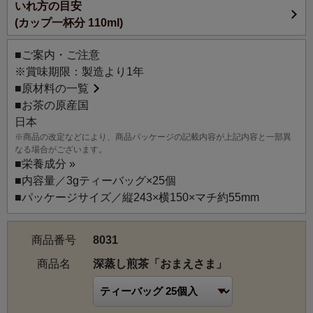
いれ方の目安
100g入とティーバッグ25個入の展開で毎日気軽にお飲みい
(カップ一杯分 110ml)
ただけるように、おもとめやすい価格、パッケージもスタ
ンド型・チャック付きにしました。
■ご案内・ご注意
※賞味期限：製造より1年
水色は濃い深緑色、まろやかなコクと、ほっとする優しい
■
原材料の一覧
香り立ち、熱湯で入れても渋みが出ない、やさしく包み込
■お茶の原産国
んでくれるようなお茶…、そんなコンセプトでブレンドし
日本
ました。
※商品の改定などにより、商品パッケージの記載内容が上記内容と一部異
鹿児島特産の上品で柔らかな味わいのあさつゆをベース
なる場合がございます。
に、甘みの強い京都産のおくみどりのかぶせ茶をブレンド
■
栄養成分 »
し、風味全体に深みを与えています。
■内容量／3gティーバッグ×25個
全体のバランスを考え、飲んだ後はさっぱりと後残りのな
■パッケージサイズ／縦243×横150×マチ約55mm
い味わいに仕上げていますので、毎日たくさん飲まれる方
はもちろん、日本茶をあまり飲み慣れない方にも、きっと
商品番号
8031
気に入っていただけると思います。
商品名
深蒸し煎茶「おまえさま」
【おすすめのいれ方】
熱湯でいれても渋くならないため、気をつかわずに気軽に
お楽しみいただけます。水出しアイスティーもおすすめで