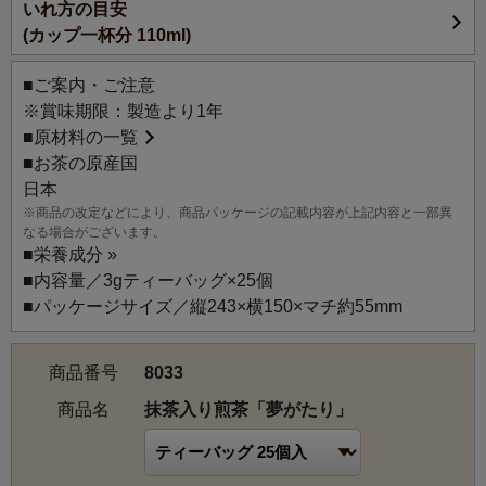
いれ方の目安
100g入とティーバッグ25個入の展開で毎日気軽にお飲みい
(カップ一杯分 110ml)
ただけるように、おもとめやすい価格、パッケージもスタ
ンド型・チャック付きにしました。
■ご案内・ご注意
※賞味期限：製造より1年
爽やかな香りが特徴の昔ながらの煎茶（普通蒸し煎茶）、
■
原材料の一覧
まろやかな深蒸し煎茶、コクのある抹茶を使用し、それぞ
■お茶の原産国
れのお茶の特徴をいかした、とてもバランスの良い風味の
日本
ブレンドです。
※商品の改定などにより、商品パッケージの記載内容が上記内容と一部異
産地・品種は日本茶の代名詞、静岡県産のやぶきた品種
なる場合がございます。
100％。
■
栄養成分 »
これぞ日本茶！という香り立ち、抹茶の贅沢な味わいが楽
■内容量／3gティーバッグ×25個
しめます。
■パッケージサイズ／縦243×横150×マチ約55mm
お食事やお菓子との相性も抜群で、あざやかなグリーンの
水色は見た目にも華やかです。
商品番号
8033
【おすすめのいれ方】
商品名
抹茶入り煎茶「夢がたり」
熱湯でいれても渋くならないため、気をつかわずに気軽に
お楽しみいただけます。水出しアイスティーもおすすめで
す。