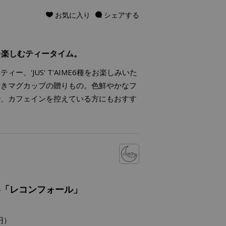
お気に入り
シェアする
を楽しむティータイム。
、'JUS' T'AIME6種をお楽しみいた
付きマグカップの贈りもの。色鮮やかなフ
で、カフェインを控えている方にもおすす
器「レコンフォール」
円）