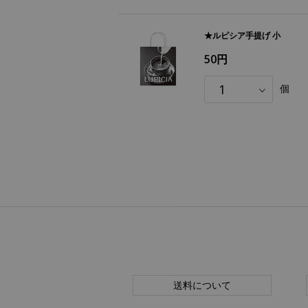
★ルピシア手提げ 小
50円
個
送料について