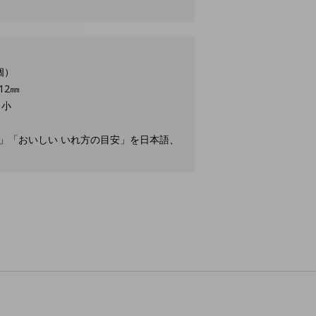
個）
12㎜
 小
」「おいしい いれ方の目安」を日本語、