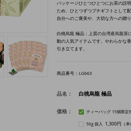
パッケージひとつひとつにお茶の説
ため、ひとつずつプチギフトとして
自分へのご褒美や、大切な方への贈
白桃烏龍 極品：上質の台湾産烏龍茶
動の人気アイテムです。やわらかな
引き立てます。
商品番号：
LG663
品名：
白桃烏龍 極品
価格：
ティーバッグ 15個限定
1,300円
（本
50g 袋入