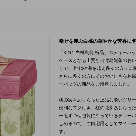
幸せを運ぶ白桃の華やかな芳香に
「8231 白桃烏龍 極品」のティーバ
ベースとなる上質な台湾烏龍茶のお
りで、 世代や海を越え多くの方々に
さらに多くの方にそのおいしさをお
ーバッグの商品をご用意しました。
桃の実をあしらった上品な淡いグリ
便利なフタ付き。桃の花をあしらっ
一煎ずつ個包装になっているティー
しめるので、ご自宅用としてマイペ
す。