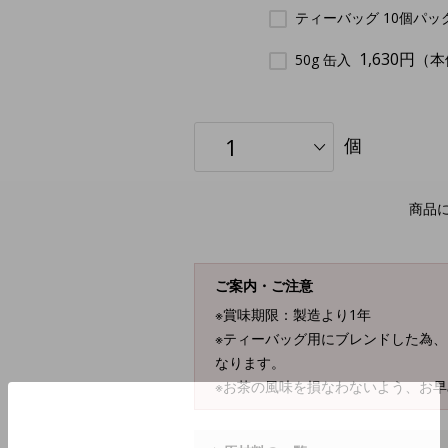
ティーバッグ 10個パッ
1,630円
（本
50g 缶入
個
商品
ご案内・ご注意
※賞味期限：製造より1年
※ティーバッグ用にブレンドした為
なります。
※お茶の風味を損なわないよう、お