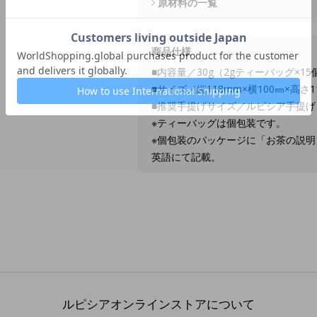
原材料の一覧
商品仕様
■内容量／30g（2gティーバッグ×15
■サイズ／縦118mm×横100㎜×高さ1
■推奨手提げサイズ／ルピシア手提げ
※ティーバッグは個包装です。
※個包装のパッケージに「お茶の説明
英語にて記載。
ルピシアオンラインストアについて