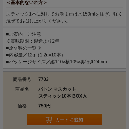
＜基本的ないれ方＞
ご自宅用にはもちろん、シックなパッケージは贈りものに
もおすすめです。
スティック1本に対してお湯または水150mlを注ぎ、軽く
混ぜてお召し上がりください。
＜ここがオススメ！３つのポイント＞
◆こだわりの無糖。お好みの味、甘さに。
■ご案内・ご注意
お茶本来の風味を引き出すことにこだわり抜いて作りま
※賞味期限：製造より2年
した。ごまかしのない味わいだからこそできるお好みの調
■
原材料の一覧
整で、「自分だけの一杯に」。
■内容量／12g（1.2g×10本）
■パッケージサイズ／縦110×横105×奥行き24mm
◆お湯でも水でも瞬間、サッと溶ける。
お湯にも水にも溶けやすいため、いつでもどこでも手軽
商品番号
7703
にお茶が楽しめます。持ち運びにも便利なスティックタイ
プ。
商品名
バトン マスカット
スティック10本 BOX入
価格
750円
◆シーンや気分で選ぶ、豊かな味わい。