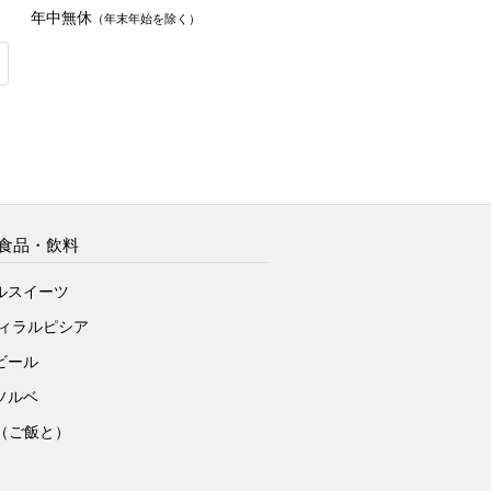
年中無休
（年末年始を除く）
食品・飲料
ルスイーツ
ヴィラルピシア
ビール
ソルベ
to（ご飯と）