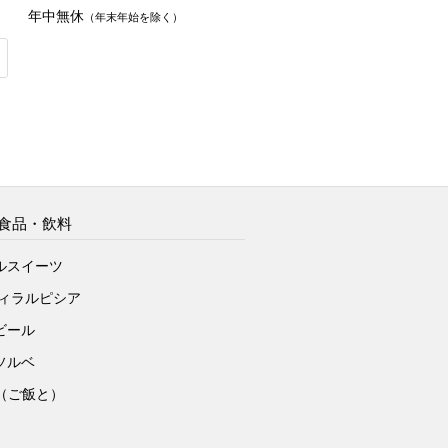
年中無休
（年末年始を除く）
食品・飲料
ルスイーツ
ヴィラルピシア
ビール
ソルベ
to（ご飯と）