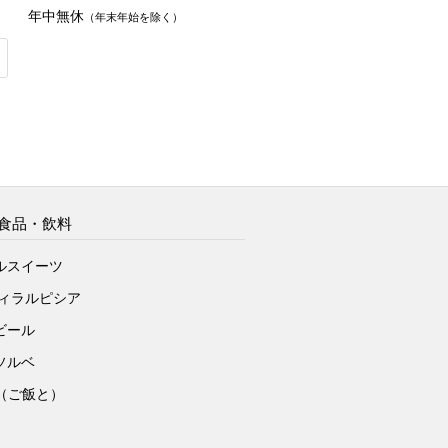
年中無休
（年末年始を除く）
食品・飲料
ルスイーツ
ヴィラルピシア
ビール
ソルベ
to（ご飯と）