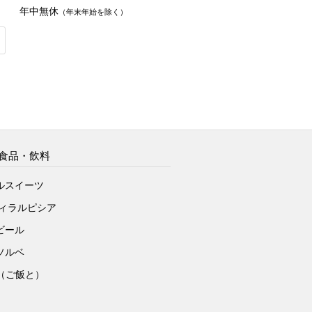
年中無休
（年末年始を除く）
食品・飲料
ルスイーツ
ヴィラルピシア
ビール
ソルベ
to（ご飯と）