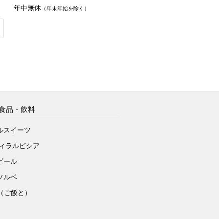
年中無休
（年末年始を除く）
食品・飲料
ルスイーツ
ヴィラルピシア
ビール
ソルベ
to（ご飯と）