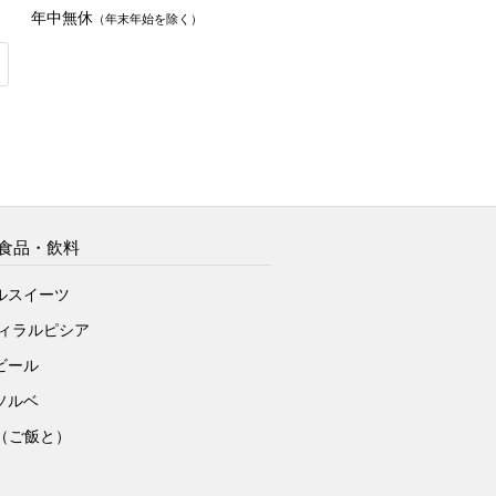
年中無休
（年末年始を除く）
食品・飲料
ルスイーツ
ヴィラルピシア
ビール
ソルベ
to（ご飯と）