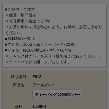
いしいアイスティーでおもてなしする時におすすめです。
ティーバッグをポンと入れるだけで、手軽においしいアイ
■ご案内・ご注意
スティーができあがります。
※数量・期間限定
気分や好みによってお選びいただけるように、人気のお茶
※賞味期限：製造より2年
を9種類ご用意しました。
※お茶の風味を損なわないよう、お早めにお召し上がり
今年の夏はおいしいアイスティーをお楽しみください。
ください。
ルピシアのリーフ柄を散らしたデザインは、暮らしの中に
■
原材料の一覧
もなじみます。ご自宅用はもちろん気軽なギフトにもおす
■内容量／100g（5gティーバッグ×20個）
すめです。
■サイズ／縦260×横150×奥行き60mm
※チャック付きパック入り（個包装ではありません）。
※ティーバッグ1個で500ml（オリジナル・ハンディークー
※ティーバッグは紐、タグなしです。
ラー1/2・約1本分）、2個で1L（オリジナル・ハンディーク
ーラー・1本分）の水出しアイスティーが作れます。
商品番号
F613
アールグレイ：祁門紅茶をベースに、ベルガモットで香り
商品名
アールグレイ
づけしたオーソドックスなアールグレイ。ストレートでも
ミルクティーでもおいしい、人気の紅茶です。
価格
1,600円