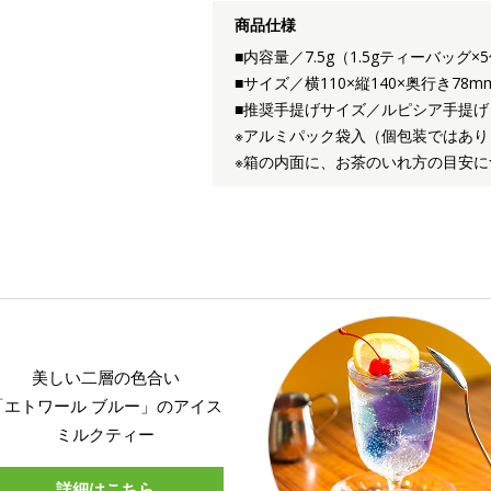
商品仕様
■内容量／7.5g（1.5gティーバッグ×
■サイズ／横110×縦140×奥行き78m
■推奨手提げサイズ／ルピシア手提げ
※アルミパック袋入（個包装ではあり
※箱の内面に、お茶のいれ方の目安に
美しい二層の色合い
「エトワール ブルー」のアイス
ミルクティー
詳細はこちら