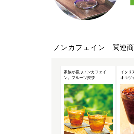
ノンカフェイン 関連商
な青
家族が喜ぶノンカフェイ
イタリアの麦茶
健
ー
ン。フルーツ麦茶
オルヅォ、はじめよう！
ブ