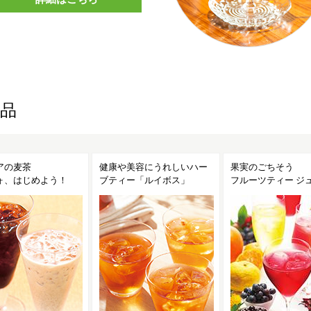
品
康や美容にうれしいハー
果実のごちそう
ノンカフェイ
ティー「ルイボス」
フルーツティー ジュテーム
～ウェルネス