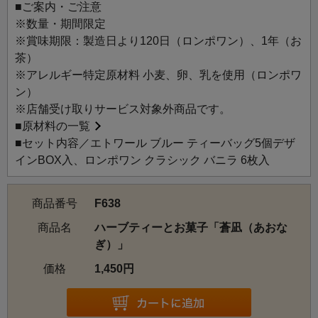
■ご案内・ご注意
※数量・期間限定
※賞味期限：製造日より120日（ロンポワン）、1年（お
茶）
※アレルギー特定原材料 小麦、卵、乳を使用（ロンポワ
ン）
※店舗受け取りサービス対象外商品です。
■
原材料の一覧
■セット内容／エトワール ブルー ティーバッグ5個デザ
インBOX入、ロンポワン クラシック バニラ 6枚入
商品番号
F638
商品名
ハーブティーとお菓子「蒼凪（あおな
ぎ）」
価格
1,450円