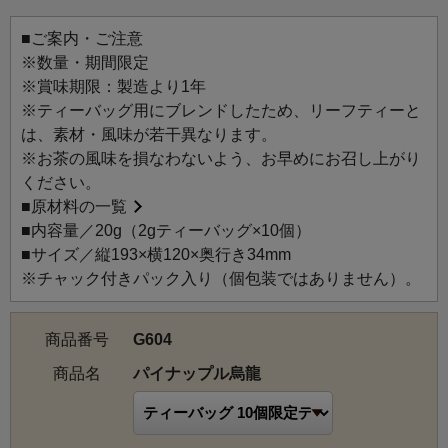
「マジョリカタイル」をモチーフにあしらいました。
白をベースにパイナップルをイメージした色彩が映える、
■ご案内・ご注意
爽やかな夏らしいデザインです。
※数量・期間限定
夏のティータイムを楽しむ贈りものとしてもおすすめで
※賞味期限：製造より1年
す。
※ティーバッグ用にブレンドしたため、リーフティーと
は、素材・風味が若干異なります。
パイナップル烏龍：完熟したパイナップルを思わせる濃厚
※お茶の風味を損なわないよう、お早めにお召し上がり
な甘い香りを上質な台湾烏龍茶にまとわせました。ジュー
ください。
シーな香りが烏龍茶の爽やかな味わいを引き立てます。
■
原材料の一覧
■内容量／20g（2gティーバッグ×10個）
■サイズ／縦193×横120×奥行き34mm
※チャック付きパック入り（個包装ではありません）。
商品番号
G604
商品名
パイナップル烏龍