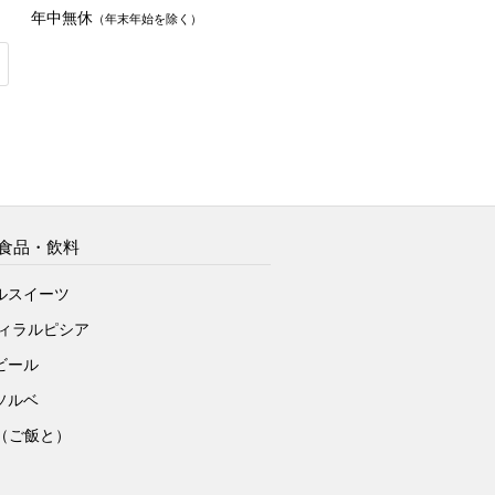
年中無休
（年末年始を除く）
食品・飲料
ルスイーツ
ヴィラルピシア
ビール
ソルベ
to（ご飯と）