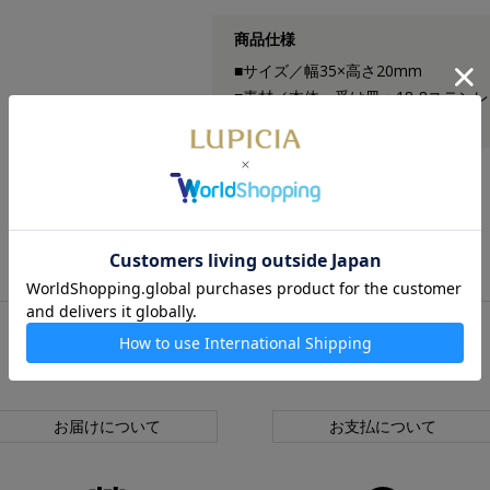
商品仕様
■サイズ／幅35×高さ20mm
■素材／本体、受け皿：18-8ステ
■原産国／日本製
ルピシアオンラインストアについて
お届けについて
お支払について