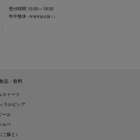
受付時間 10:00～18:00
年中無休
（年末年始を除く）
食品・飲料
ルスイーツ
ヴィラルピシア
ビール
ソルベ
to（ご飯と）