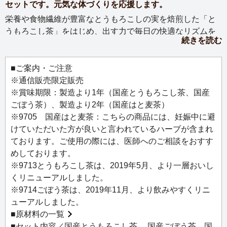
セットです。元気な体づくりを応援します。
栄養や食物繊維が豊富なとうもろこしの実を焙煎した「と
うもろこし茶」をはじめ、出す力で毎日の快適なリズムを
続きを読む
サポートする「ごぼう茶」、美容と健康維持におすすめの
「はと麦茶」、人気の国産健康野菜茶3種のお試しセット。
各ティーバッグ10個入です。
■ご案内・ご注意
※通信販売限定販売
※賞味期限：製造より1年（国産とうもろこし茶、国産
ごぼう茶）、製造より2年（国産はと麦茶）
※9705 国産はと麦茶：こちらの商品には、妊娠中に避
けていただいた方が良いと言われているハーブが含まれ
ております。ご使用の際には、医師へのご相談をおすす
めしております。
※9713とうもろこし茶は、2019年5月、より一層おいし
くリニューアルしました。
※9714ごぼう茶は、2019年11月、より飲みやすくリニ
ューアルしました。
■
原材料の一覧
■セット内容／国産とうもろこし茶、 国産ごぼう茶、国