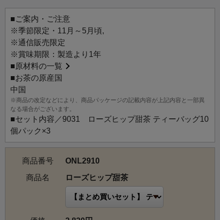
う。
■ご案内・ご注意
爽やかな酸味のローズヒップとハイビスカスを甜茶にブレ
※季節限定・11月～5月頃,
ンド。美容もサポートするお茶です。
※通信販売限定
※賞味期限：製造より1年
■
原材料の一覧
■お茶の原産国
中国
※商品の改定などにより、商品パッケージの記載内容が上記内容と一部異
なる場合がございます。
■セット内容／9031 ローズヒップ甜茶 ティーバッグ10
個パック×3
商品番号
ONL2910
商品名
ローズヒップ甜茶