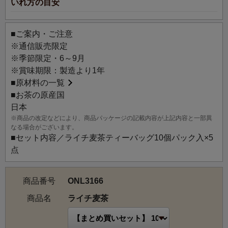
いれ方の目安
■ご案内・ご注意
※通信販売限定
※季節限定・6～9月
※賞味期限：製造より1年
■
原材料の一覧
■お茶の原産国
日本
※商品の改定などにより、商品パッケージの記載内容が上記内容と一部異
なる場合がございます。
■セット内容／ライチ麦茶ティーバッグ10個パック入×5
点
商品番号
ONL3166
商品名
ライチ麦茶