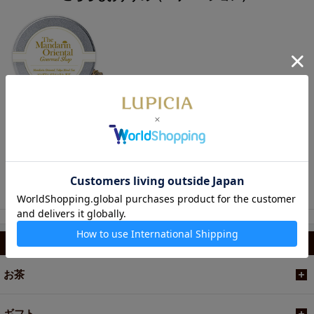
2,052円
◆【マンダリン オリエ
ンタル 東京】 ブレン
ドティー 50g缶入
カテゴリから選ぶ
お茶
ギフト