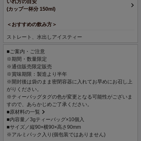
いれ方の目安
のが、ルピシアとのコラボレーションで誕生した「マンダ
(カップ一杯分 150ml)
リン オリエンタル ブレンドティー」。
上質感のあるパッケージは贈りものにもおすすめです。
＜おすすめの飲み方＞
中国福建省産の烏龍茶に、ベルガモットで柑橘系の香りを
ストレート、水出しアイスティー
加えた、やわらかな後味が心地よいお茶です。
■ご案内・ご注意
※期間・数量限定
※通信販売限定販売
※賞味期限：製造より半年
※開封後は袋のまま密閉容器に入れてお早めにお召し上
がりください。
※ティーバッグタグの色が変更となる可能性がございま
すので、あらかじめご了承ください。
■
原材料の一覧
■内容量／3gティーバッグ×10個入
■サイズ／縦90×横90×高さ90mm
※アルミパック入り(個包装ではありません)